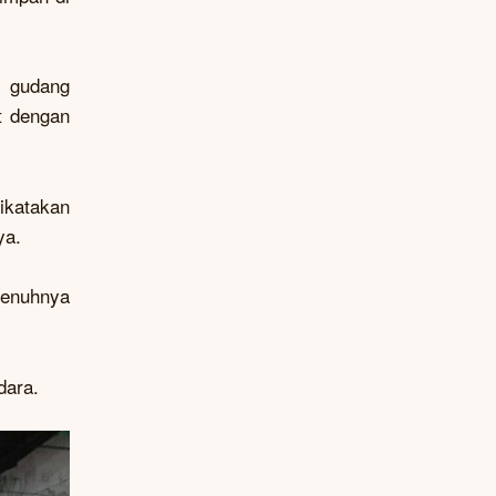
n gudang
t dengan
ikatakan
ya.
penuhnya
dara.