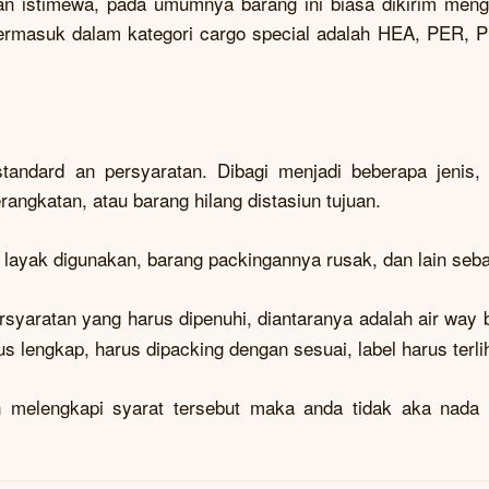
n istimewa, pada umumnya barang ini biasa dikirim men
 termasuk dalam kategori cargo special adalah HEA, PER, P
tandard an persyaratan. Dibagi menjadi beberapa jenis,
angkatan, atau barang hilang distasiun tujuan.
 layak digunakan, barang packingannya rusak, dan lain seb
rsyaratan yang harus dipenuhi, diantaranya adalah air way b
 lengkap, harus dipacking dengan sesuai, label harus terlih
n melengkapi syarat tersebut maka anda tidak aka nada