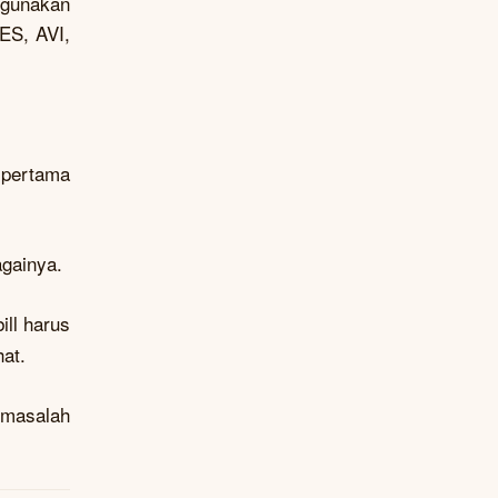
ggunakan
ES, AVI,
 pertama
againya.
ill harus
at.
 masalah