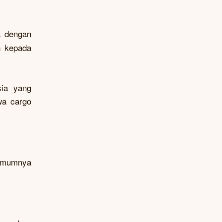
a dengan
n kepada
sia yang
wa cargo
 umumnya