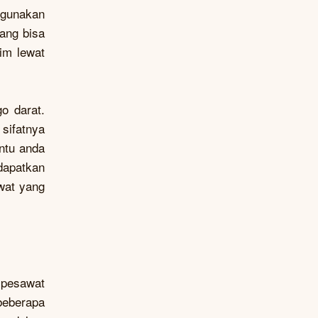
ggunakan
ang bisa
rim lewat
o darat.
sifatnya
entu anda
dapatkan
wat yang
 pesawat
beberapa