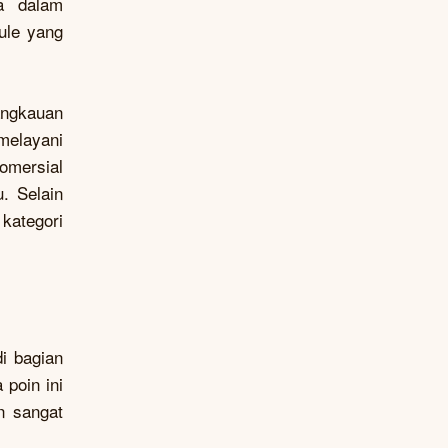
a dalam
ule yang
angkauan
melayani
omersial
. Selain
kategori
i bagian
poin ini
n sangat