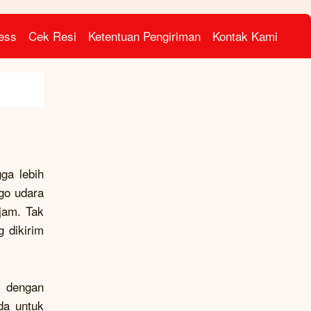
ress
Cek Resi
Ketentuan Pengiriman
Kontak Kami
gga lebih
rgo udara
jam. Tak
 dikirim
g dengan
da untuk