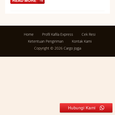
READ MORE
→
Home
Profil Kafila Express
Cek Resi
Ketentuan Pengiriman
Kontak Kami
Copyright © 2026
Cargo Jogja
Hubungi Kami