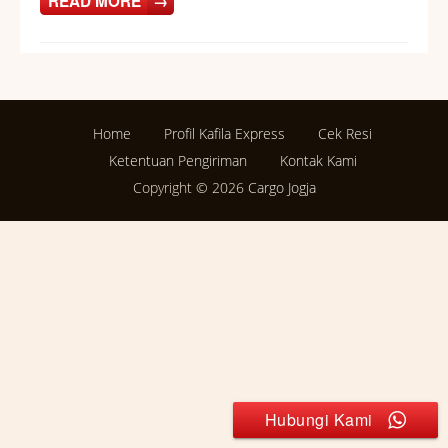
READ MORE
→
Home
Profil Kafila Express
Cek Resi
Ketentuan Pengiriman
Kontak Kami
Copyright © 2026
Cargo Jogja
Hubungi Kami