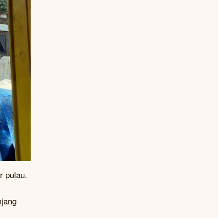
r pulau.
njang