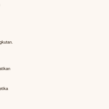
n
gkutan.
atikan
etika