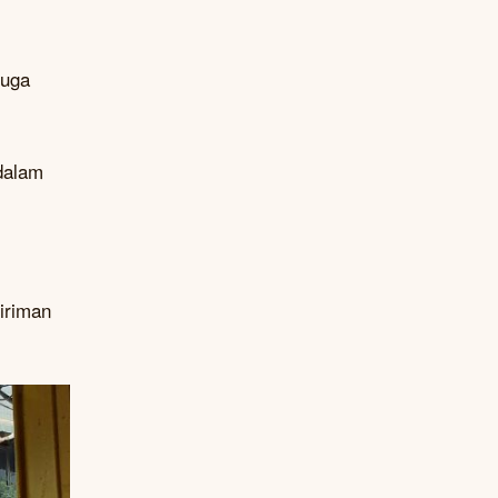
juga
 dalam
iriman