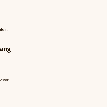
fektif
yang
benar-